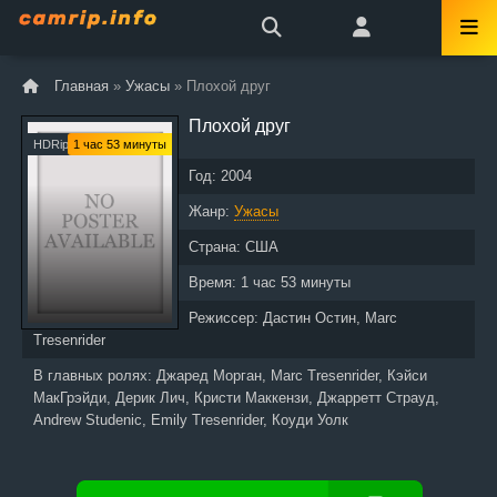
Главная
»
Ужасы
» Плохой друг
Плохой друг
HDRip
1 час 53 минуты
Год:
2004
Жанр:
Ужасы
Страна:
США
Время:
1 час 53 минуты
Режиссер:
Дастин Остин, Marc
Tresenrider
В главных ролях:
Джаред Морган, Marc Tresenrider, Кэйси
МакГрэйди, Дерик Лич, Кристи Маккензи, Джарретт Страуд,
Andrew Studenic, Emily Tresenrider, Коуди Уолк