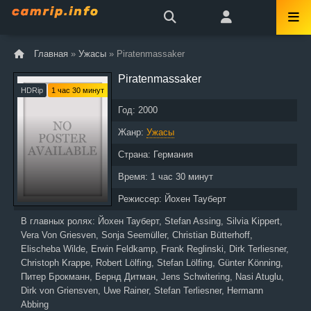
Главная
»
Ужасы
» Piratenmassaker
Piratenmassaker
HDRip
1 час 30 минут
Год:
2000
Жанр:
Ужасы
Страна:
Германия
Время:
1 час 30 минут
Режиссер:
Йохен Тауберт
В главных ролях:
Йохен Тауберт, Stefan Assing, Silvia Kippert,
Vera Von Griesven, Sonja Seemüller, Christian Bütterhoff,
Elischeba Wilde, Erwin Feldkamp, Frank Reglinski, Dirk Terliesner,
Christoph Krappe, Robert Lölfing, Stefan Lölfing, Günter Könning,
Питер Брокманн, Бернд Дитман, Jens Schwitering, Nasi Atuglu,
Dirk von Griensven, Uwe Rainer, Stefan Terliesner, Hermann
Abbing