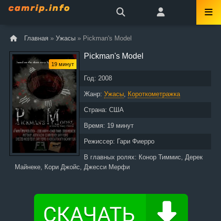
Главная
»
Ужасы
» Pickman's Model
Pickman's Model
19 минут
Год:
2008
Жанр:
Ужасы
,
Короткометражка
Страна:
США
Время:
19 минут
Режиссер:
Гари Фиерро
В главных ролях:
Конор Тиммис, Дерек
Майнеке, Кори Джойс, Джесси Мерфи