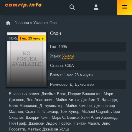
Главная
»
Ужасы
» Озон
Озон
HDRip
1 час 23 минуты
Год:
1995
Жанр:
Ужасы
Страна:
США
Время:
1 час 23 минуты
Режиссер:
Д. Букволтер
В главных ролях:
Джеймс Блэк, Паррис Вашингтон, Мэри
Джексон, Лео Анастасио, Майкл Битти, Джеймс Л. Эдвардс,
Билл Моррисон, Д. Букволтер, Майкл Кемпер, Дженнифер
Маллен, Скотт П. Пламмер, Том Хувер, Michael Cagnoli, Лори
Скарлет, Джерри Кэмп, Марк С. Бошко, Уэйн Алан Харольд,
Нил Граф, Джейсон Эндрю Нортон, Нэйтан Майкл, Винс
Россетти, Мэттью Джейсон Уолш