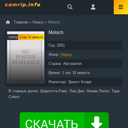
Главная
»
Ужасы
» Moloch
Moloch
HDRip
1 час 31 минута
Год:
2001
Жанр:
Ужасы
Страна:
Австралия
Время:
1 час 31 минута
Режиссер:
Эрнест Кларк
В главных ролях:
Шарлотта Риис, Люк Дин, Наоми Лопез, Тара
Собол