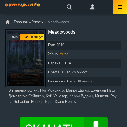
Главная
»
Ужасы
» Meadowoods
Meadowoods
HDRip
1 час 28 минут
Год:
2010
Жанр:
Ужасы
Страна:
США
Время:
1 час 28 минут
Режиссер:
Скотт Филлипс
В главных ролях:
Пит Монцинго, Майкл Дауни, Джейсон Нэш,
Деметриус Сейджер, Кэй Уэбстер, Керри Гудвин, Мишель Роу,
Ila Schactler, Коннор Торп, Diane Kenley