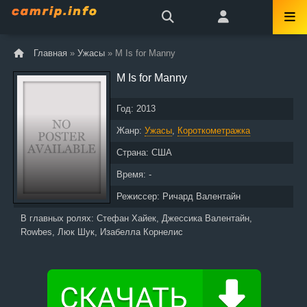
Главная
»
Ужасы
» M Is for Manny
M Is for Manny
Год:
2013
Жанр:
Ужасы
,
Короткометражка
Страна:
США
Время: -
Режиссер:
Ричард Валентайн
В главных ролях:
Стефан Хайек, Джессика Валентайн,
Rowbes, Люк Шук, Изабелла Корнелис