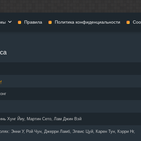
мы
Правила
Политика конфиденциальности
Coo
фильмы
Фэнтези
Мюзиклы
са
н
Комедии
Приключения
нии
Военные фильмы
Реальное ТВ
нталки
Криминал
Семейные филь
ы
Мелодрамы
Спорт
фия
Музыка
Детективы
конг
и
История
Детские фильмы
тика
Концерты
Ток-шоу
 ужасов
Триллеры
Фильмы для взр
инь Хунг Йиу, Мартин Сето, Лам Джин Вэй
 фильмы
Короткометражки
ролях:
Энни У, Рой Чун, Джерри Ламб, Элвис Цуй, Карен Тун, Кэрри Нг,