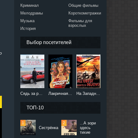
Криминал
Общие фильмы
Мелодрамы
Короткометражки
Музыка
Фильмы для
взрослых
История
Выбор посетителей
о
Сядь за руль моей машины (2021)
Лакричная пицца (2021)
На Западном фронте без перемен (2022)
ТОП-10
...А зори
Сестрёнка
здесь
тихие