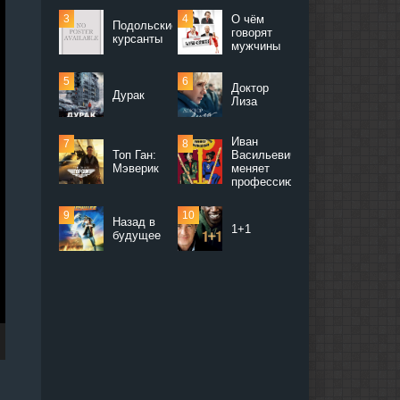
О чём
Подольские
говорят
курсанты
мужчины
Доктор
Дурак
Лиза
Иван
Топ Ган:
Васильевич
Мэверик
меняет
профессию
Назад в
1+1
будущее