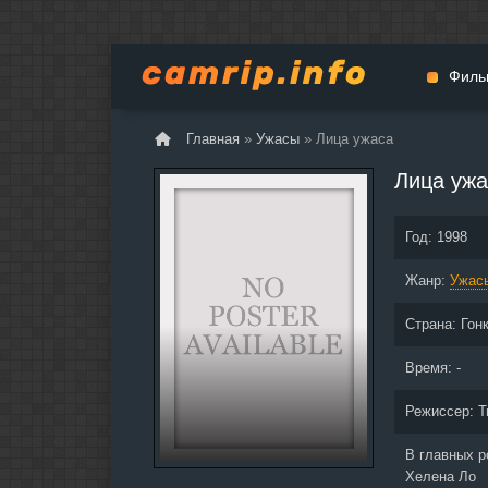
Филь
Главная
»
Ужасы
» Лица ужаса
Мульт
Лица ужа
Вестер
Церемо
Год:
1998
Докуме
Жанр:
Драма
Ужас
Биогра
Страна:
Гон
Боевик
Фантас
Время: -
Фильмы
Режиссер:
Т
Общие
В главных 
Хелена Ло