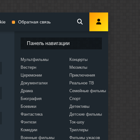
kie
Обратная связь
Панель навигации
Мультфильмы
Концерты
Вестерн
Мюзиклы
мы
Церемонии
Приключения
Документалки
Реальное ТВ
Драма
Семейные фильмы
Биография
Спорт
Боевики
Детективы
ослых
Фантастика
Детские фильмы
Фэнтези
Ток-шоу
Комедии
Триллеры
Военные фильмы
Фильмы ужасов