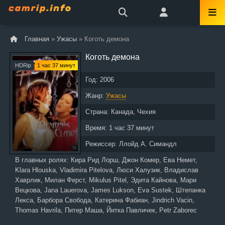
Главная
»
Ужасы
» Коготь демона
Коготь демона
HDRip
1 час 37 минут
Год:
2006
Жанр:
Ужасы
Страна:
Канада, Чехия
Время:
1 час 37 минут
Режиссер:
Ллойд А. Симандл
В главных ролях:
Кира Рид Лорш, Джон Комер, Ева Немет,
Klara Hlouska, Vladimira Pitelova, Люси Халузик, Владислав
Хаврлик, Милан Ферст, Mikulus Pitel, Эдита Кайнова, Мари
Вецкова, Jana Lauerova, James Lukson, Eva Sustek, Штепанка
Лекса, Барбора Свобода, Катерина Фабиан, Jindrich Vacin,
Thomas Havrila, Питер Маша, Йитка Павличек, Petr Zaborec