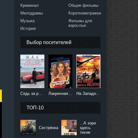
Криминал
Общие фильмы
Мелодрамы
Короткометражки
Музыка
Фильмы для
взрослых
История
Выбор посетителей
Сядь за руль моей машины (2021)
Лакричная пицца (2021)
На Западном фронте без перемен (2022)
ТОП-10
...А зори
Сестрёнка
здесь
тихие