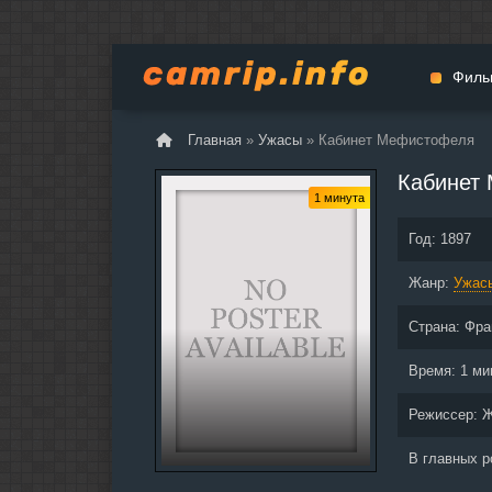
Филь
Главная
»
Ужасы
» Кабинет Мефистофеля
Мульт
Кабинет
Вестер
1 минута
Церемо
Год:
1897
Докуме
Жанр:
Драма
Ужас
Биогра
Страна:
Фра
Боевик
Фантас
Время:
1 ми
Фильмы
Режиссер:
Ж
Общие
В главных р