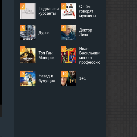
О чём
Подольские
говорят
курсанты
мужчины
Доктор
Дурак
Лиза
Иван
Топ Ган:
Васильевич
Мэверик
меняет
профессию
Назад в
1+1
будущее