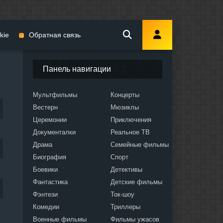
kie
Обратная связь
Панель навигации
Мультфильмы
Концерты
Вестерн
Мюзиклы
мы
Церемонии
Приключения
Документалки
Реальное ТВ
Драма
Семейные фильмы
Биография
Спорт
Боевики
Детективы
ослых
Фантастика
Детские фильмы
Фэнтези
Ток-шоу
Комедии
Триллеры
Военные фильмы
Фильмы ужасов