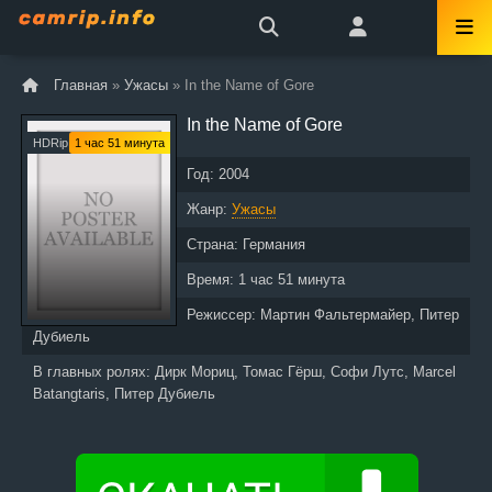
Главная
»
Ужасы
» In the Name of Gore
In the Name of Gore
HDRip
1 час 51 минута
Год:
2004
Жанр:
Ужасы
Страна:
Германия
Время:
1 час 51 минута
Режиссер:
Мартин Фальтермайер, Питер
Дубиель
В главных ролях:
Дирк Мориц, Томас Гёрш, Софи Лутс, Marcel
Batangtaris, Питер Дубиель