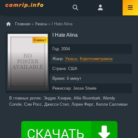
Главная
»
Ужасы
» I Hate Alina
I Hate Alina
6 минут
Год:
2004
Жанр:
Ужасы
,
Короткометражка
Страна:
США
Время:
6 минут
Режиссер:
Jesse Steele
В главных ролях:
Эндрю Хэмрик, Allie Rivenbark, Wendy
Conole, Сэм Росс, Джесси Стил, Лорен Ферс, Келли Салливан