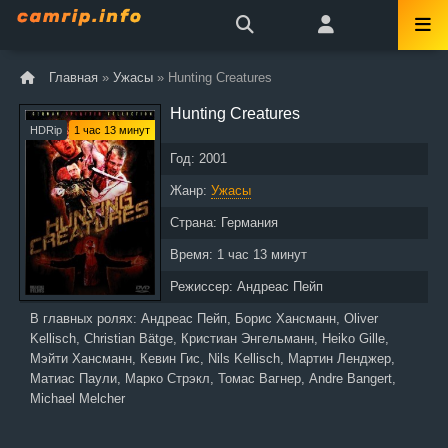
Главная
»
Ужасы
» Hunting Creatures
Hunting Creatures
HDRip
1 час 13 минут
Год:
2001
Жанр:
Ужасы
Страна:
Германия
Время:
1 час 13 минут
Режиссер:
Андреас Пейп
В главных ролях:
Андреас Пейп, Борис Хансманн, Oliver
Kellisch, Christian Bätge, Кристиан Энгельманн, Heiko Gille,
Мэйти Хансманн, Кевин Гис, Nils Kellisch, Мартин Ленджер,
Матиас Паули, Марко Стрэкл, Томас Вагнер, Andre Bangert,
Michael Melcher