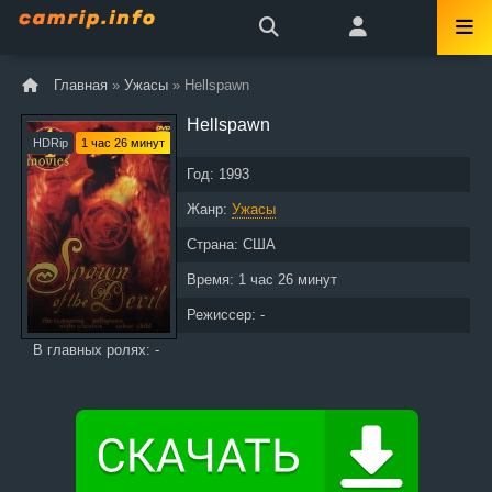
Главная
»
Ужасы
» Hellspawn
Hellspawn
HDRip
1 час 26 минут
Год:
1993
Жанр:
Ужасы
Страна:
США
Время:
1 час 26 минут
Режиссер: -
В главных ролях: -