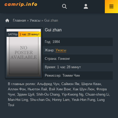
Главная
»
Ужасы
» Gui zhan
Gui zhan
SATRip
1 час 28 минут
Год:
1984
Жанр:
Ужасы
Страна:
Гонконг
Время:
1 час 28 минут
Режиссер:
Томми Чин
В главных ролях:
Альфред Чун, Саймон Ям, Ширли Кван,
Аллен Фон, Ньютон Лай, Вэй Хим Вонг, Хак Шун Люн, Флора
Чунг, Эдвин Цуй, Shih-Ou Chang, Yip-Kwong Ng, Chuan-sheng Li,
Man-Hoi Ling, Shu-chan Ou, Honny Lam, Yeuk-Hon Fung, Lung
Tsui