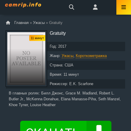
Главная
»
Ужасы
» Gratuity
Gratuity
11 минут
Год:
2017
Жанр:
Ужасы
,
Короткометражка
Страна:
США
Время:
11 минут
Режиссер:
E.K. Scarfone
В главных ролях:
Билл Джонс, Grace M. Madland, Robert L.
Butler Jr., McKenna Donahue, Elana Manasse-Piha, Seth Manzel,
Khoe Tyner, Louise Heather