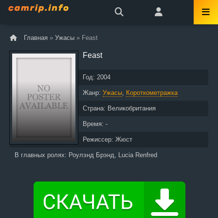
Главная
»
Ужасы
» Feast
Feast
Год:
2004
Жанр:
Ужасы
,
Короткометражка
Страна:
Великобритания
Время: -
Режиссер:
Жюст
В главных ролях:
Роулэнд Брэнд, Lucia Renfred