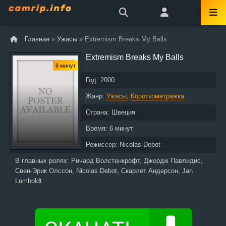
Главная
»
Ужасы
» Extremism Breaks My Balls
Extremism Breaks My Balls
6 минут
Год:
2000
Жанр:
Ужасы
,
Короткометражка
Страна:
Швеция
Время:
6 минут
Режиссер:
Nicolas Debot
В главных ролях:
Ричард Волстенкрофт, Джордж Павлидис,
Свен-Эрик Олссон, Nicolas Debot, Скарлет Андерсон, Jan
Lumholdt