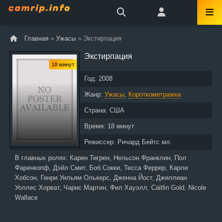
Главная
»
Ужасы
» Экстирпация
Экстирпация
18 минут
Год:
2008
Жанр:
Ужасы
,
Короткометражка
Страна:
США
Время:
18 минут
Режиссер:
Ричард Бейтс мл.
В главных ролях:
Карен Тигрен, Нельсон Франклин, Пол
Фаренкопф, Дэйл Смит, Боб Сокки, Тесса Феррер, Карли
Хобсон, Генри Уильям Олькерс, Дженна Йост, Джиллиан
Уоллес Хорват, Чарис Мартин, Фил Хауэлл, Caitlin Gold, Nicole
Wallace