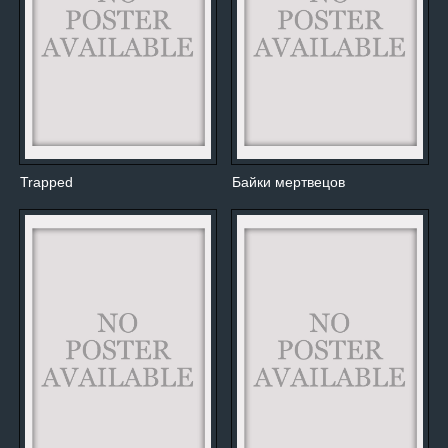
Trapped
Байки мертвецов