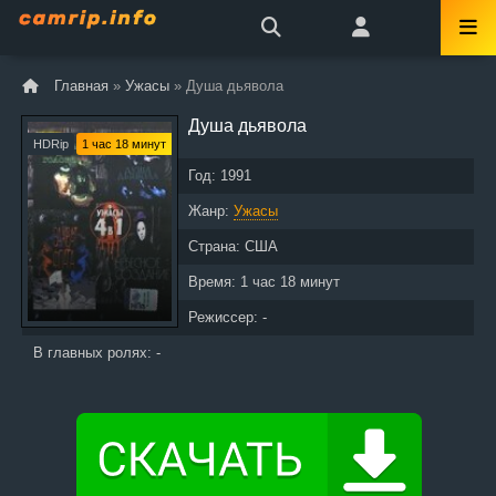
Главная
»
Ужасы
» Душа дьявола
Душа дьявола
HDRip
1 час 18 минут
Год:
1991
Жанр:
Ужасы
Страна:
США
Время:
1 час 18 минут
Режиссер: -
В главных ролях: -