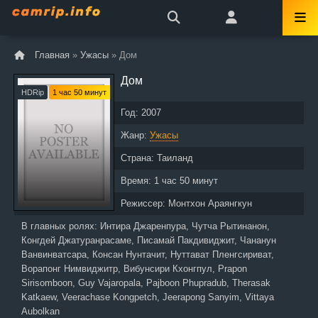
Главная
»
Ужасы
» Дом
Дом
HDRip
1 час 50 минут
Год:
2007
Жанр:
Ужасы
Страна:
Таиланд
Время:
1 час 50 минут
Режиссер:
Монтхон Араянгкун
В главных ролях:
Интира Джаренпура, Чутча Рытинанон,
Конгдей Джатуранрасаме, Писамай Пакдивиджит, Чананун
Ванвинватсара, Консан Нунтачит, Нуттават Пленгсириват,
Ворапонг Нимвиджитр, Вибунсири Кхонгпул, Prapon
Sirisomboon, Guy Vajaropala, Pajboon Phupradub, Therasak
Katkaew, Veerachase Kongpetch, Jeerapong Sanyim, Vittaya
Aubolkan