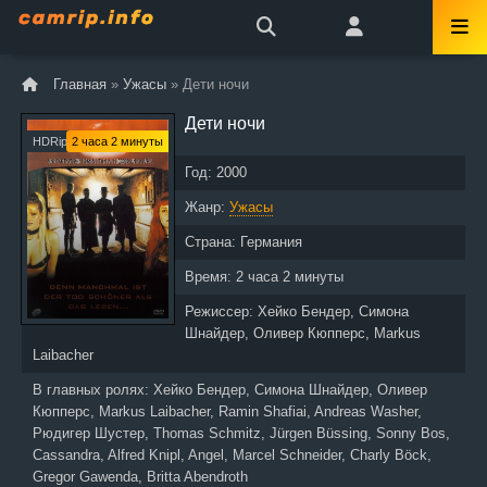
Главная
»
Ужасы
» Дети ночи
Дети ночи
HDRip
2 часа 2 минуты
Год:
2000
Жанр:
Ужасы
Страна:
Германия
Время:
2 часа 2 минуты
Режиссер:
Хейко Бендер, Симона
Шнайдер, Оливер Кюпперс, Markus
Laibacher
В главных ролях:
Хейко Бендер, Симона Шнайдер, Оливер
Кюпперс, Markus Laibacher, Ramin Shafiai, Andreas Washer,
Рюдигер Шустер, Thomas Schmitz, Jürgen Büssing, Sonny Bos,
Cassandra, Alfred Knipl, Angel, Marcel Schneider, Charly Böck,
Gregor Gawenda, Britta Abendroth