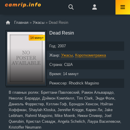
Главная
»
Ужасы
» Dead Resin
Dead Resin
14 минут
Год:
2007
Жанр:
Ужасы
,
Короткометражка
Страна:
США
Время:
14 минут
Режиссер:
Rhodrick Magsino
В главных ролях:
Бриттани Павловский, Рамон Альварадо,
Николас Берарди, Дэймон Кэмпбелл, Tim Clark, Энди Фолк,
Даниэль Форрестер, Кэтлин Гоф, Брэндон Хенсон, Нэйтан
Хоффман, Shaylah Kloska, Jennifer Knigge, Карен Ли, Jake
Leibham, Rahmil Magsino, Mike Moenk, Никки Оливер, Joel
Querubin, Кристал Сэвадж, Angela Schelich, Лаура Василевски,
Kristoffer Neumann