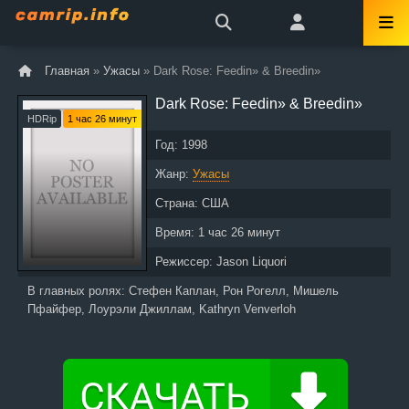
Главная
»
Ужасы
» Dark Rose: Feedin» & Breedin»
Dark Rose: Feedin» & Breedin»
HDRip
1 час 26 минут
Год:
1998
Жанр:
Ужасы
Страна:
США
Время:
1 час 26 минут
Режиссер:
Jason Liquori
В главных ролях:
Стефен Каплан, Рон Рогелл, Мишель
Пфайфер, Лоурэли Джиллам, Kathryn Venverloh