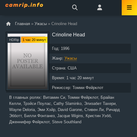
Главная
»
Ужасы
» Crinoline Head
Crinoline Head
HDRip
1 час 20 минут
Год:
1996
Жанр:
Ужасы
Страна:
США
Время:
1 час 20 минут
Режиссер:
Томми Фейрклот
В главных ролях:
Витамин Си, Томми Фейрклот, Брайан
Келли, Трэйси Поулас, Cathy Slaminko, Элизабет Тахери,
Wayne Deloria, Эми Хэйр, David Garone, Стивен Ли, Ричард
Эбботт, Билли Фонтанез, Jacque Wigins, Кристин Уэбб,
Дженнифер Фейрклот, Steve Southland