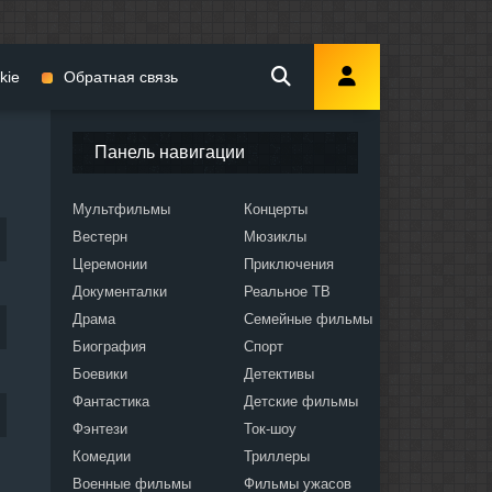
kie
Обратная связь
Панель навигации
Мультфильмы
Концерты
Вестерн
Мюзиклы
мы
Церемонии
Приключения
Документалки
Реальное ТВ
Драма
Семейные фильмы
Биография
Спорт
Боевики
Детективы
ослых
Фантастика
Детские фильмы
Фэнтези
Ток-шоу
Комедии
Триллеры
Военные фильмы
Фильмы ужасов