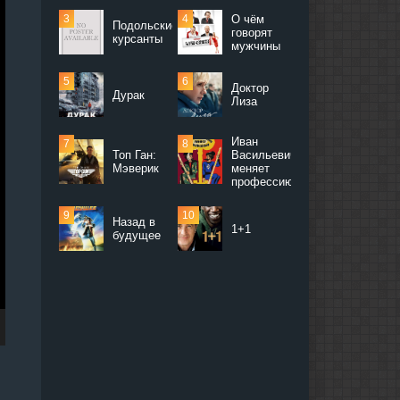
О чём
Подольские
говорят
курсанты
мужчины
Доктор
Дурак
Лиза
Иван
Топ Ган:
Васильевич
Мэверик
меняет
профессию
Назад в
1+1
будущее