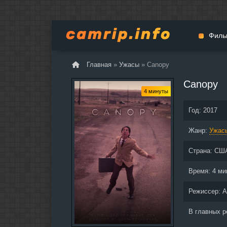
Филь
Главная
»
Ужасы
» Canopy
Мульт
Canopy
Вестер
4 минуты
Церемо
Год:
2017
Докуме
Жанр:
Драма
Ужас
Биогра
Страна:
СШ
Боевик
Фантас
Время:
4 ми
Фильмы
Режиссер:
A
Общие
В главных 