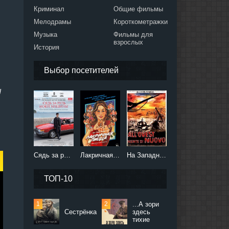
Криминал
Общие фильмы
Мелодрамы
Короткометражки
Музыка
Фильмы для
взрослых
История
Выбор посетителей
d
Сядь за руль моей машины (2021)
Лакричная пицца (2021)
На Западном фронте без перемен (2022)
ТОП-10
...А зори
Сестрёнка
здесь
тихие