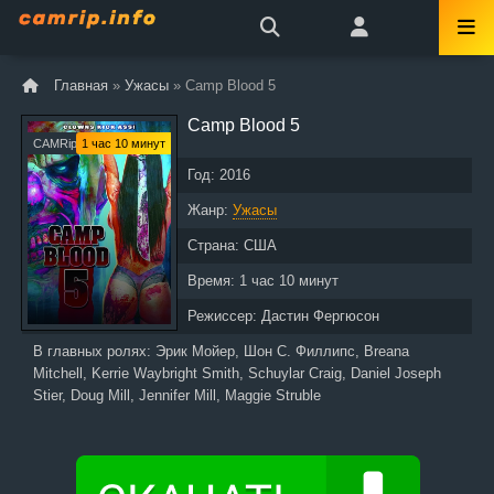
Главная
»
Ужасы
» Camp Blood 5
Camp Blood 5
CAMRip
1 час 10 минут
Год:
2016
Жанр:
Ужасы
Страна:
США
Время:
1 час 10 минут
Режиссер:
Дастин Фергюсон
В главных ролях:
Эрик Мойер, Шон С. Филлипс, Breana
Mitchell, Kerrie Waybright Smith, Schuylar Craig, Daniel Joseph
Stier, Doug Mill, Jennifer Mill, Maggie Struble