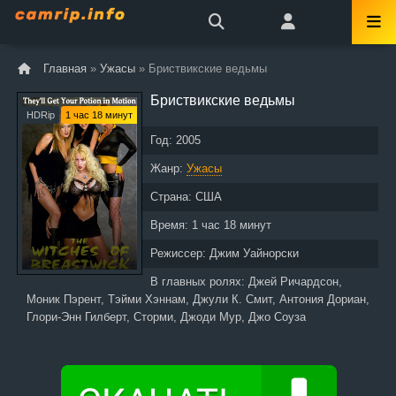
Главная
»
Ужасы
» Бриствикские ведьмы
Бриствикские ведьмы
HDRip
1 час 18 минут
Год:
2005
Жанр:
Ужасы
Страна:
США
Время:
1 час 18 минут
Режиссер:
Джим Уайнорски
В главных ролях:
Джей Ричардсон,
Моник Пэрент, Тэйми Хэннам, Джули К. Смит, Антония Дориан,
Глори-Энн Гилберт, Сторми, Джоди Мур, Джо Соуза