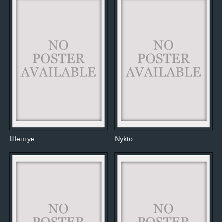
Шептун
Nykto