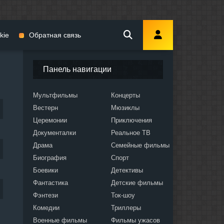
kie
Обратная связь
Панель навигации
Мультфильмы
Концерты
Вестерн
Мюзиклы
мы
Церемонии
Приключения
Документалки
Реальное ТВ
Драма
Семейные фильмы
Биография
Спорт
Боевики
Детективы
ослых
Фантастика
Детские фильмы
Фэнтези
Ток-шоу
Комедии
Триллеры
Военные фильмы
Фильмы ужасов