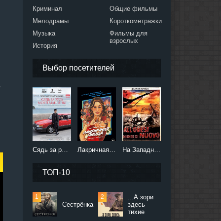
Криминал
Общие фильмы
Мелодрамы
Короткометражки
Музыка
Фильмы для
взрослых
История
Выбор посетителей
е
Сядь за руль моей машины (2021)
Лакричная пицца (2021)
На Западном фронте без перемен (2022)
ТОП-10
...А зори
Сестрёнка
здесь
тихие