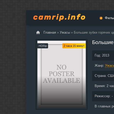
Филь
Главная
»
Ужасы
» Большие зубки горячих ц
Мульт
Большие 
Вестер
HDRip
2 часа 15 минут
Церемо
Год:
2013
Докуме
Жанр:
Драма
Ужас
Биогра
Страна:
СШ
Боевик
Фантас
Время:
2 ча
Фильмы
Режиссер: -
Общие
В главных р