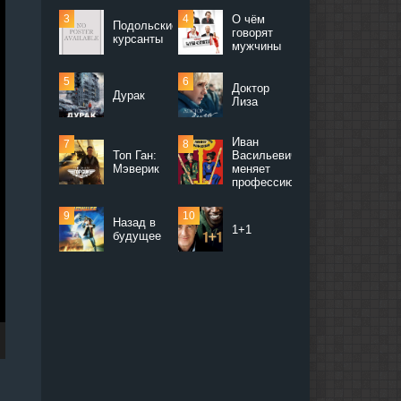
О чём
Подольские
говорят
курсанты
мужчины
Доктор
Дурак
Лиза
Иван
Топ Ган:
Васильевич
Мэверик
меняет
профессию
Назад в
1+1
будущее