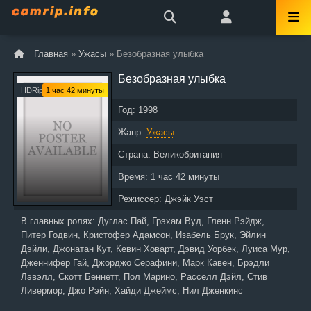
Главная
»
Ужасы
» Безобразная улыбка
Безобразная улыбка
HDRip
1 час 42 минуты
Год:
1998
Жанр:
Ужасы
Страна:
Великобритания
Время:
1 час 42 минуты
Режиссер:
Джэйк Уэст
В главных ролях:
Дуглас Пай, Грэхам Вуд, Гленн Рэйдж,
Питер Годвин, Кристофер Адамсон, Изабель Брук, Эйлин
Дэйли, Джонатан Кут, Кевин Ховарт, Дэвид Уорбек, Луиса Мур,
Дженнифер Гай, Джорджо Серафини, Марк Кавен, Брэдли
Лэвэлл, Скотт Беннетт, Пол Марино, Расселл Дэйл, Стив
Ливермор, Джо Рэйн, Хайди Джеймс, Нил Дженкинс