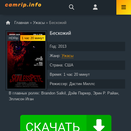
Главная
»
Ужасы
» Бескожий
Бескожий
HDRip
1 час 20 минут
Год:
2013
Жанр:
Ужасы
Страна:
США
Время:
1 час 20 минут
Режиссер:
Дастин Миллс
В главных ролях:
Brandon Salkil, Дэйв Паркер, Эрин Р. Райан,
Эллисон Иган