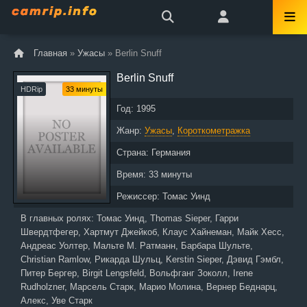
Главная
»
Ужасы
» Berlin Snuff
Berlin Snuff
HDRip
33 минуты
Год:
1995
Жанр:
Ужасы
,
Короткометражка
Страна:
Германия
Время:
33 минуты
Режиссер:
Томас Уинд
В главных ролях:
Томас Уинд, Thomas Sieper, Гарри
Швердтфегер, Хартмут Джейкоб, Клаус Хайнеман, Майк Хесс,
Андреас Уолтер, Мальте М. Ратманн, Барбара Шульте,
Christian Ramlow, Рикарда Шульц, Kerstin Sieper, Дэвид Гэмбл,
Питер Бергер, Birgit Lengsfeld, Вольфганг Зоколл, Irene
Rudholzner, Марсель Старк, Марио Молина, Вернер Беднарц,
Алекс, Уве Старк