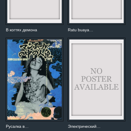
В когтях демона
Ratu buaya…
Русалка в…
Электрический…