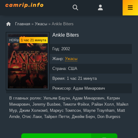
Главная
»
Ужасы
» Ankle Biters
Ankle Biters
HDRip
1 час 21 минута
Год:
2002
Жанр:
Ужасы
Страна:
США
Время:
1 час 21 минута
Режиссер:
Адам Минарович
В главных ролях:
Уильям Бауэн, Адам Минарович, Катрин
Минарович, Jeremy Busbee, Тимоти Фэйхи, Райан Холл, Майкл
Мур, Джим Холкомб, Маркус Томпсон, Wayne Traynham, Matt
Arnde, Отис Лаки, Тайрел Петти, Джейм Берч, Don Burgess