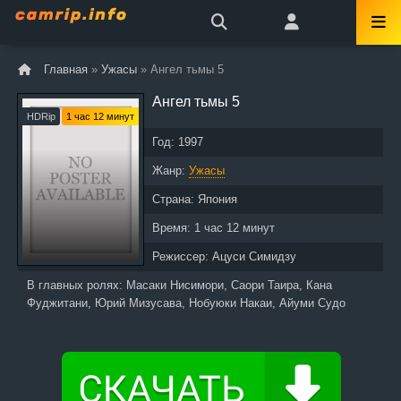
Главная
»
Ужасы
» Ангел тьмы 5
Ангел тьмы 5
HDRip
1 час 12 минут
Год:
1997
Жанр:
Ужасы
Страна:
Япония
Время:
1 час 12 минут
Режиссер:
Ацуси Симидзу
В главных ролях:
Масаки Нисимори, Саори Таира, Кана
Фуджитани, Юрий Мизусава, Нобуюки Накаи, Айуми Судо