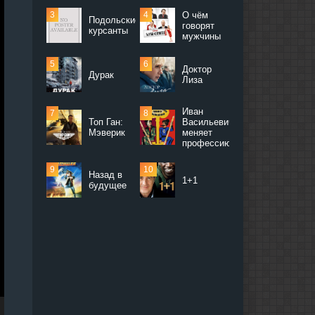
О чём
Подольские
говорят
курсанты
мужчины
Доктор
Дурак
Лиза
Иван
Топ Ган:
Васильевич
Мэверик
меняет
профессию
Назад в
1+1
будущее