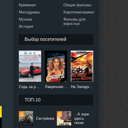
Криминал
Общие фильмы
Мелодрамы
Короткометражки
Музыка
Фильмы для
взрослых
История
Выбор посетителей
Сядь за руль моей машины (2021)
Лакричная пицца (2021)
На Западном фронте без перемен (2022)
ТОП-10
...А зори
Сестрёнка
здесь
тихие