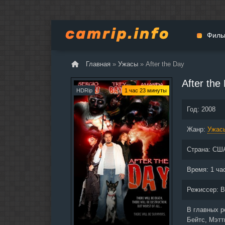
Филь
Главная
»
Ужасы
» After the Day
Мульт
After the
Вестер
HDRip
1 час 23 минуты
Церемо
Год:
2008
Докуме
Жанр:
Драма
Ужас
Биогра
Страна:
СШ
Боевик
Фантас
Время:
1 ча
Фильмы
Режиссер:
B
Общие
В главных 
Бейтс, Мэтт