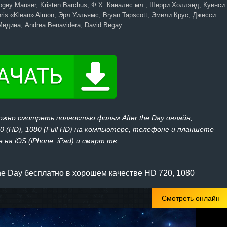
ogey Mauser, Kristen Barchus, Ф.Х. Каналес мл., Шерри Холлэнд, Куинси
ris «Klean» Almon, Эрл Уильямс, Bryan Tapscott, Эмили Крус, Джесси
Медина, Andrea Benavidera, David Begay
ожно смотреть полностью фильм After the Day онлайн,
20 (HD), 1080 (Full HD) на компьютере, телефоне и планшете
 на iOS (iPhone, iPad) и смарт тв.
he Day бесплатно в хорошем качестве HD 720, 1080
Смотреть онлайн