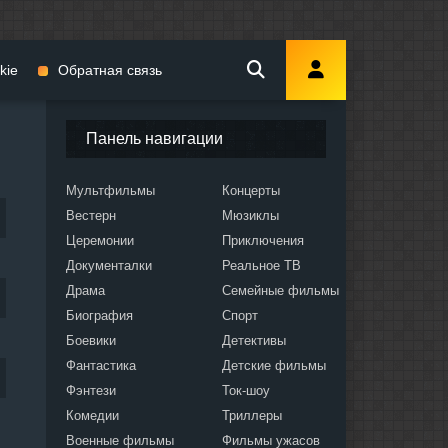
kie
Обратная связь
Панель навигации
Мультфильмы
Концерты
Вестерн
Мюзиклы
мы
Церемонии
Приключения
Документалки
Реальное ТВ
Драма
Семейные фильмы
Биография
Спорт
Боевики
Детективы
ослых
Фантастика
Детские фильмы
Фэнтези
Ток-шоу
Комедии
Триллеры
Военные фильмы
Фильмы ужасов