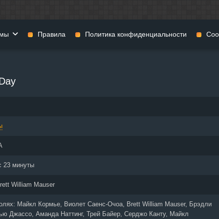
мы
Правила
Политика конфиденциальности
Coo
фильмы
Фэнтези
Мюзиклы
 Day
н
Комедии
Приключения
нии
Военные фильмы
Реальное ТВ
нталки
Криминал
Семейные филь
ы
Мелодрамы
Спорт
фия
Музыка
Детективы
А
и
История
Детские фильмы
тика
Концерты
Ток-шоу
с 23 минуты
 ужасов
Триллеры
Фильмы для взр
rett William Mauser
 фильмы
Короткометражки
ролях:
Майкл Кормье, Виолет Саенс-Очоа, Brett William Mauser, Брэдли
ью Джассо, Аманда Наттинг, Трей Байер, Серджо Канту, Майкл