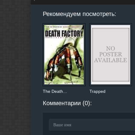
hd2160
hd1440
highres
hd1080
hd720
large
medium
small
tiny
Рекомендуем посмотреть:
The Death…
Trapped
Комментарии (0):