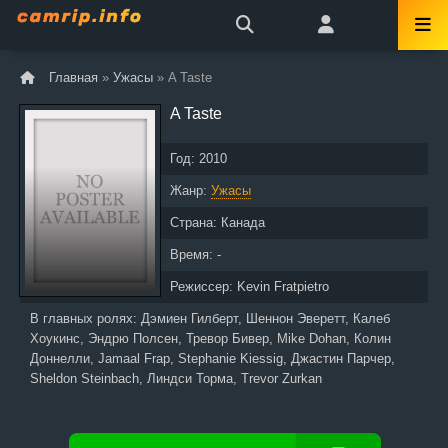
Главная
»
Ужасы
» A Taste
A Taste
Год:
2010
Жанр:
Ужасы
Страна:
Канада
Время: -
Режиссер:
Kevin Fratpietro
В главных ролях:
Дэмиен Гилберт, Шеннон Эверетт, Калеб
Хоукинс, Эндрю Полсен, Тревор Бивер, Mike Dohan, Колин
Доннелли, Jamaal Frap, Stephanie Kiessig, Джастин Парчер,
Sheldon Steinbach, Линдси Торма, Trevor Zurkan