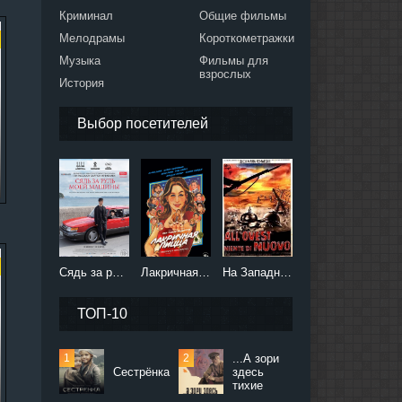
Криминал
Общие фильмы
Мелодрамы
Короткометражки
Музыка
Фильмы для
взрослых
История
Выбор посетителей
Сядь за руль моей машины (2021)
Лакричная пицца (2021)
На Западном фронте без перемен (2022)
ТОП-10
...А зори
Сестрёнка
здесь
тихие