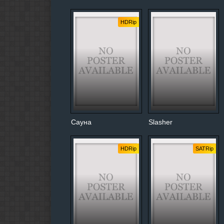
HDRip
Сауна
Slasher
HDRip
SATRip