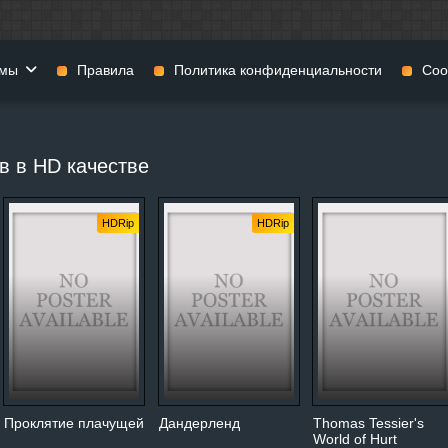
мы
Правила
Политика конфиденциальности
Coo
фильмы
Фэнтези
Мюзиклы
в в HD качестве
н
Комедии
Приключения
нии
Военные фильмы
Реальное ТВ
HDRip
HDRip
нталки
Криминал
Семейные филь
Мелодрамы
Спорт
фия
Музыка
Детективы
и
История
Детские фильмы
тика
Концерты
Ток-шоу
 ужасов
Триллеры
Фильмы для взр
 фильмы
Короткометражки
Проклятие плачущей
Дандерленд
Thomas Tessier's
World of Hurt