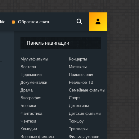
kie
Обратная связь
Панель навигации
Мультфильмы
Концерты
Вестерн
Мюзиклы
мы
Церемонии
Приключения
Документалки
Реальное ТВ
Драма
Семейные фильмы
Биография
Спорт
Боевики
Детективы
ослых
Фантастика
Детские фильмы
Фэнтези
Ток-шоу
Комедии
Триллеры
Военные фильмы
Фильмы ужасов