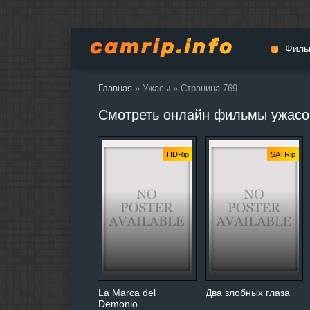
Филь
Главная
» Ужасы » Страница 769
Мульт
Смотреть онлайн фильмы ужасо
Вестер
Церемо
HDRip
SATRip
Докуме
Драма
Биогра
Боевик
Фантас
Фильмы
Общие
La Marca del
Два злобных глаза
Demonio