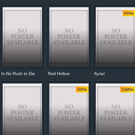
HDRip
In No Rush to Die
Red Hollow
Культ
HDRip
CAMRip