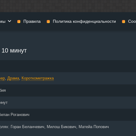
мы
Правила
Политика конфиденциальности
Coo
фильмы
Фэнтези
Мюзиклы
 10 минут
н
Комедии
Приключения
нии
Военные фильмы
Реальное ТВ
нталки
Криминал
Семейные филь
лер
,
Драма
,
Короткометражка
Мелодрамы
Спорт
фия
Музыка
Детективы
бия
и
История
Детские фильмы
тика
Концерты
Ток-шоу
инут
 ужасов
Триллеры
Фильмы для взр
илан Роганович
 фильмы
Короткометражки
ролях:
Горан Беланчевич, Милош Бикович, Матейа Попович