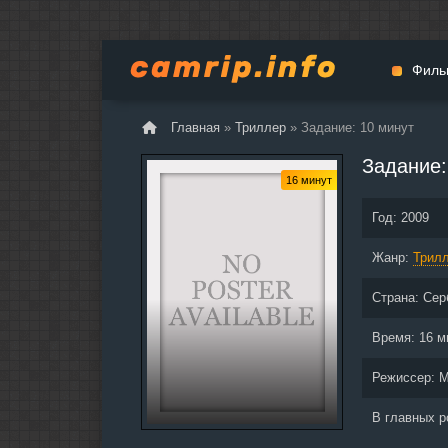
Филь
Главная
»
Триллер
» Задание: 10 минут
Мульт
Задание:
Вестер
16 минут
Церемо
Год:
2009
Докуме
Жанр:
Драма
Трил
Биогра
Страна:
Сер
Боевик
Фантас
Время:
16 м
Фильмы
Режиссер:
М
Общие
В главных 