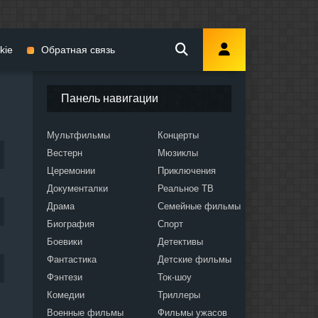
kie
Обратная связь
Панель навигации
Мультфильмы
Концерты
Вестерн
Мюзиклы
мы
Церемонии
Приключения
Документалки
Реальное ТВ
Драма
Семейные фильмы
Биография
Спорт
Боевики
Детективы
ослых
Фантастика
Детские фильмы
Фэнтези
Ток-шоу
Комедии
Триллеры
Военные фильмы
Фильмы ужасов