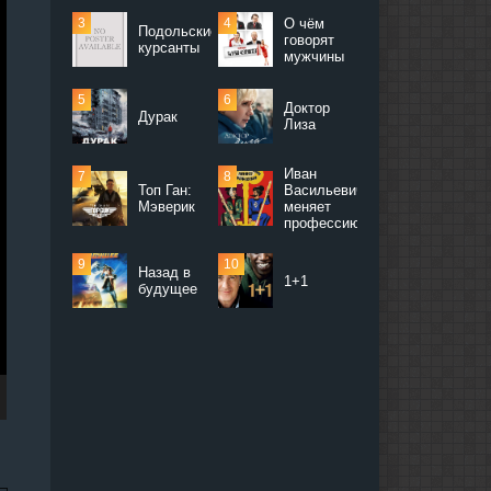
О чём
Подольские
говорят
курсанты
мужчины
Доктор
Дурак
Лиза
Иван
Топ Ган:
Васильевич
Мэверик
меняет
профессию
Назад в
1+1
будущее