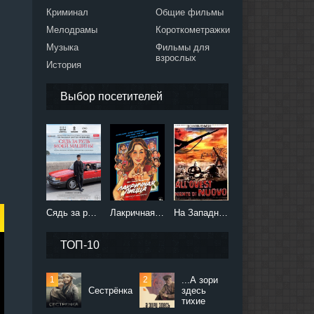
Криминал
Общие фильмы
Мелодрамы
Короткометражки
Музыка
Фильмы для
взрослых
История
Выбор посетителей
Сядь за руль моей машины (2021)
Лакричная пицца (2021)
На Западном фронте без перемен (2022)
ТОП-10
...А зори
Сестрёнка
здесь
тихие