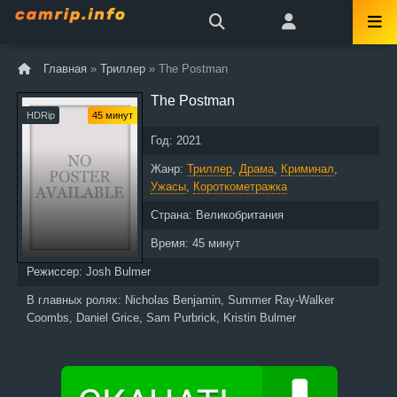
Главная
»
Триллер
» The Postman
The Postman
HDRip
45 минут
Год:
2021
Жанр:
Триллер
,
Драма
,
Криминал
,
Ужасы
,
Короткометражка
Страна:
Великобритания
Время:
45 минут
Режиссер:
Josh Bulmer
В главных ролях:
Nicholas Benjamin, Summer Ray-Walker
Coombs, Daniel Grice, Sam Purbrick, Kristin Bulmer