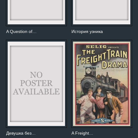
A Question of…
История узника
Девушка без…
A Freight…