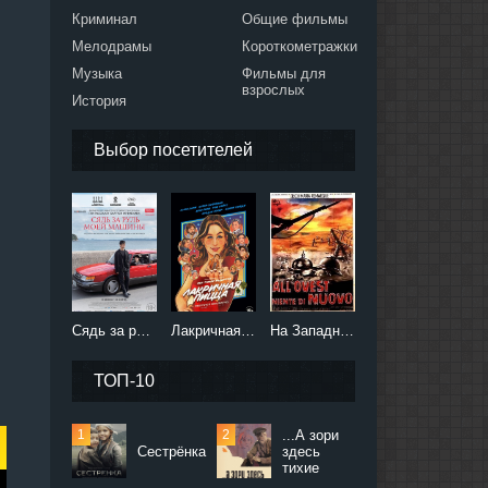
Криминал
Общие фильмы
Мелодрамы
Короткометражки
Музыка
Фильмы для
взрослых
История
Выбор посетителей
Сядь за руль моей машины (2021)
Лакричная пицца (2021)
На Западном фронте без перемен (2022)
ТОП-10
...А зори
Сестрёнка
здесь
тихие