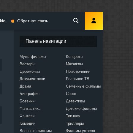
kie
Обратная связь
Панель навигации
Мультфильмы
Концерты
Вестерн
Мюзиклы
мы
Церемонии
Приключения
Документалки
Реальное ТВ
Драма
Семейные фильмы
Биография
Спорт
Боевики
Детективы
ослых
Фантастика
Детские фильмы
Фэнтези
Ток-шоу
Комедии
Триллеры
Военные фильмы
Фильмы ужасов