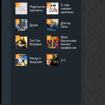
О чём
Подольские
говорят
курсанты
мужчины
Доктор
Дурак
Лиза
Иван
Топ Ган:
Васильевич
Мэверик
меняет
профессию
Назад в
1+1
будущее