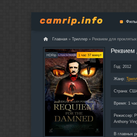
Филь
Главная
»
Триллер
» Реквием для проклятых
Мульт
Реквием 
Вестер
HDRip
1 час 37 минут
Церемо
Год:
2012
Докуме
Жанр:
Драма
Трил
Биогра
Страна:
СШ
Боевик
Фантас
Время:
1 ча
Фильмы
Режиссер:
Р
Общие
Anthony Vin
В главных 