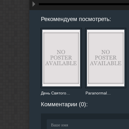
hd2160
hd1440
highres
hd1080
hd720
large
medium
small
tiny
Рекомендуем посмотреть:
День Святого…
Paranormal…
Комментарии (0):