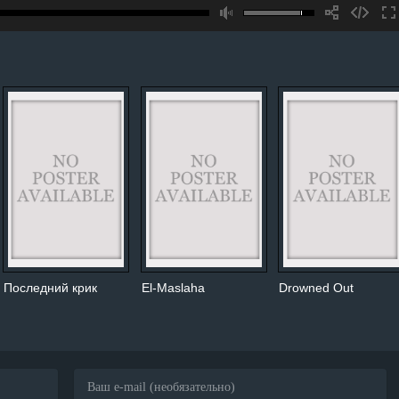
Последний крик
El-Maslaha
Drowned Out