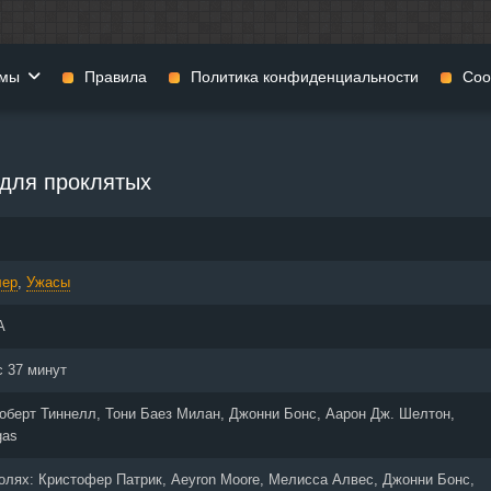
мы
Правила
Политика конфиденциальности
Coo
фильмы
Фэнтези
Мюзиклы
для проклятых
н
Комедии
Приключения
нии
Военные фильмы
Реальное ТВ
нталки
Криминал
Семейные филь
лер
,
Ужасы
Мелодрамы
Спорт
фия
Музыка
Детективы
А
и
История
Детские фильмы
тика
Концерты
Ток-шоу
с 37 минут
 ужасов
Триллеры
Фильмы для взр
оберт Тиннелл, Тони Баез Милан, Джонни Бонс, Аарон Дж. Шелтон,
 фильмы
Короткометражки
gas
ролях:
Кристофер Патрик, Aeyron Moore, Мелисса Алвес, Джонни Бонс,