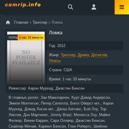
Главная
»
Триллер
» Ломка
Ломка
HDRip
1 час 33 минуты
Год:
2012
Жанр:
Триллер
,
Драма
,
Детектив
,
Ужасы
Страна:
США
Время:
1 час 33 минуты
Режиссер:
Аарон Мурхед, Джастин Бенсон
В главных ролях:
Зан Маккларнон, Курт Дэвид Андерсон,
Эмили Монтегью, Питер Силелла, Билл Оберст мл., Аарон
Мурхед, Дэвид Лосон мл., Джош Хиггинс, Боб Лоу, Тор
Уиксом, Дэн Мартинес, Jimmy Brayl, Мелисса Лоу, Майкл
Фелкер, Винни Каррен, Сара Оливер, Джастин Бенсон,
Скайлер Мичам, Кармел Бенсон, Глен Робертс, Шиблон