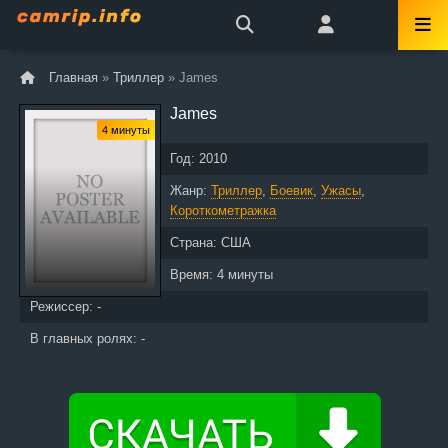
Главная
»
Триллер
» James
James
4 минуты
Год:
2010
Жанр:
Триллер
,
Боевик
,
Ужасы
,
Короткометражка
Страна:
США
Время:
4 минуты
Режиссер: -
В главных ролях: -