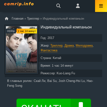
Главная
»
Триллер
» Индивидуальный компаньон
Индивидуальный компаньон
HDRip
1 час 14 минут
Год:
2017
Жанр:
Триллер
,
Драма
,
Мелодрама
,
Фантастика
Страна:
Китай
Время:
1 час 14 минут
Режиссер:
Kuo-Liang Fu
В главных ролях:
Скай Ли, Bai Su, Josh Cheng-Hsi Lu, Hao-
Feng Song