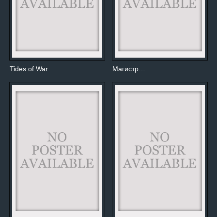
Tides of War
Магистр…