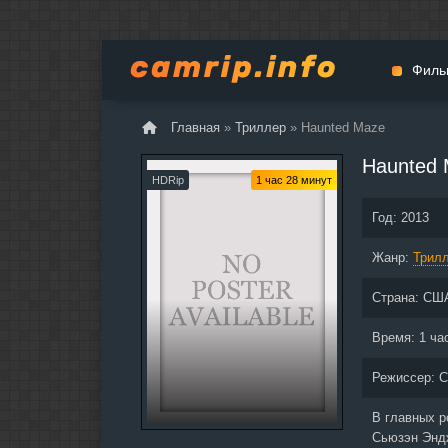
Филь
Главная
»
Триллер
» Haunted Maze
Мульт
Haunted
Вестер
HDRip
1 час 28 минут
Церемо
Год:
2013
Докуме
Жанр:
Драма
Трил
Биогра
Страна:
СШ
Боевик
Фантас
Время:
1 ча
Фильмы
Режиссер:
С
Общие
В главных 
Сьюзэн Эндж