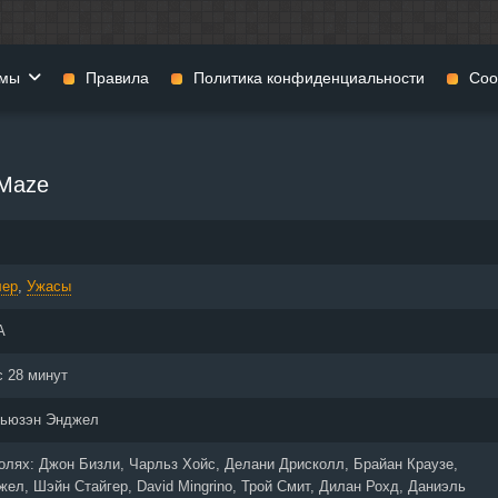
мы
Правила
Политика конфиденциальности
Coo
фильмы
Фэнтези
Мюзиклы
 Maze
н
Комедии
Приключения
нии
Военные фильмы
Реальное ТВ
нталки
Криминал
Семейные филь
лер
,
Ужасы
Мелодрамы
Спорт
фия
Музыка
Детективы
А
и
История
Детские фильмы
тика
Концерты
Ток-шоу
с 28 минут
 ужасов
Триллеры
Фильмы для взр
ьюзэн Энджел
 фильмы
Короткометражки
ролях:
Джон Бизли, Чарльз Хойс, Делани Дрисколл, Брайан Краузе,
ел, Шэйн Стайгер, David Mingrino, Трой Смит, Дилан Рохд, Даниэль