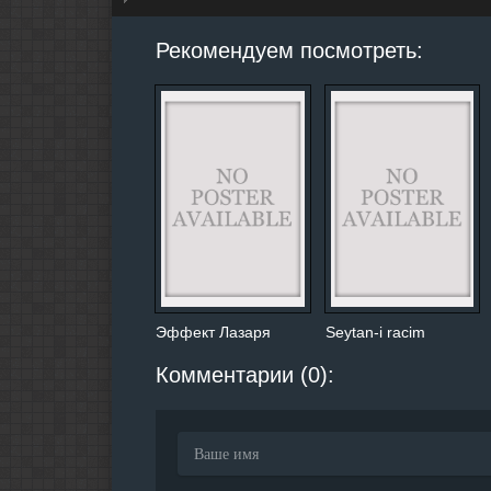
hd2160
hd1440
highres
hd1080
hd720
large
medium
small
tiny
Рекомендуем посмотреть:
Эффект Лазаря
Seytan-i racim
Комментарии (0):