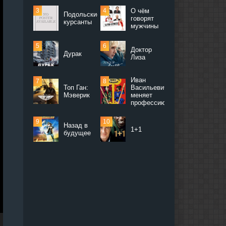
О чём
Подольские
говорят
курсанты
мужчины
Доктор
Дурак
Лиза
Иван
Топ Ган:
Васильевич
Мэверик
меняет
профессию
Назад в
1+1
будущее