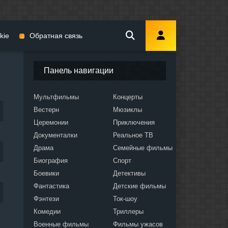
kie
Обратная связь
Панель навигации
Мультфильмы
Концерты
Вестерн
Мюзиклы
мы
Церемонии
Приключения
Документалки
Реальное ТВ
Драма
Семейные фильмы
Биография
Спорт
Боевики
Детективы
ослых
Фантастика
Детские фильмы
Фэнтези
Ток-шоу
Комедии
Триллеры
Военные фильмы
Фильмы ужасов