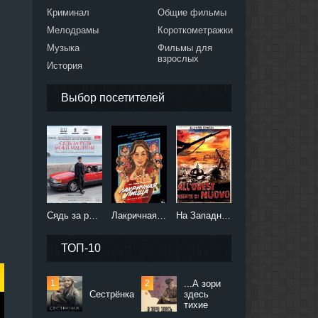
Криминал
Общие фильмы
Мелодрамы
Короткометражки
Музыка
Фильмы для
взрослых
История
Выбор посетителей
Сядь за руль моей машины (2021)
Лакричная пицца (2021)
На Западном фронте без перемен (2022)
ТОП-10
...А зори
Сестрёнка
здесь
тихие