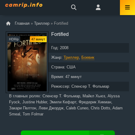
Главная
»
Триллер
» Fortified
Fortified
HDRip
47 минут
Год:
2008
Жанр:
Триллер
,
Боевик
Страна:
США
Время:
47 минут
Режиссер:
Спенсер Т. Фольмар
В главных ролях:
Спенсер Т. Фольмар, Майкл Хьюз, Alyssa
Fyock, Justine Hubler, Эмили Кефарт, Фредерик Хикман,
Закари Пелтон, Леви Джордж, Caleb Cuneo, Chris Dotts, Adam
Smeal, Tom Folmar