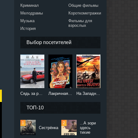
Криминал
Общие фильмы
Мелодрамы
Короткометражки
Музыка
Фильмы для
взрослых
История
Выбор посетителей
Сядь за руль моей машины (2021)
Лакричная пицца (2021)
На Западном фронте без перемен (2022)
ТОП-10
...А зори
Сестрёнка
здесь
тихие