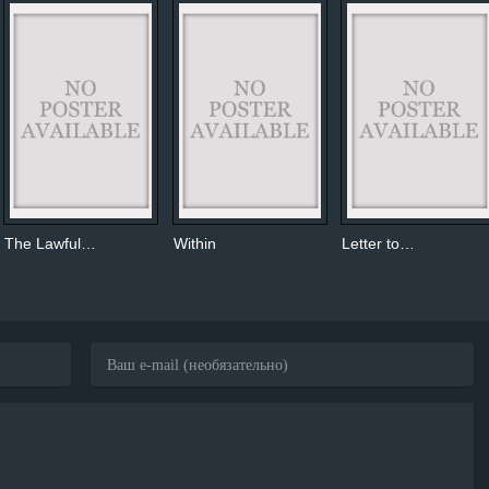
The Lawful…
Within
Letter to…