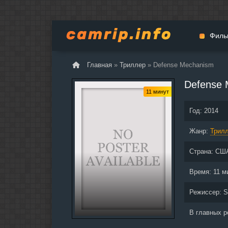
Филь
Главная
»
Триллер
» Defense Mechanism
Мульт
Defense 
Вестер
11 минут
Церемо
Год:
2014
Докуме
Жанр:
Драма
Трил
Биогра
Страна:
СШ
Боевик
Фантас
Время:
11 м
Фильмы
Режиссер:
S
Общие
В главных 