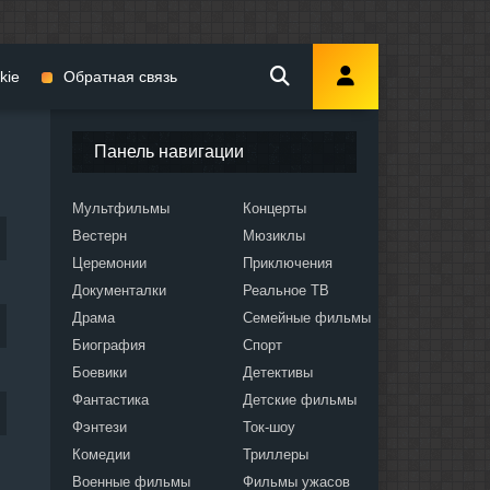
kie
Обратная связь
Панель навигации
Мультфильмы
Концерты
Вестерн
Мюзиклы
мы
Церемонии
Приключения
Документалки
Реальное ТВ
Драма
Семейные фильмы
Биография
Спорт
Боевики
Детективы
ослых
Фантастика
Детские фильмы
Фэнтези
Ток-шоу
Комедии
Триллеры
Военные фильмы
Фильмы ужасов