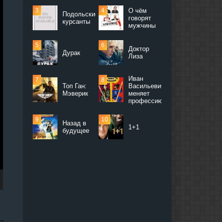
О чём
Подольские
говорят
курсанты
мужчины
Доктор
Дурак
Лиза
Иван
Топ Ган:
Васильевич
Мэверик
меняет
профессию
Назад в
1+1
будущее