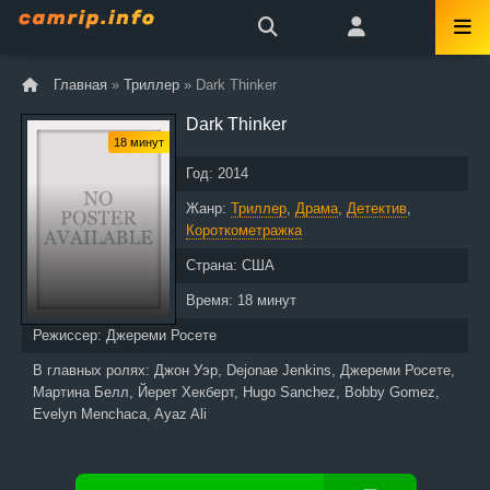
Главная
»
Триллер
» Dark Thinker
Dark Thinker
18 минут
Год:
2014
Жанр:
Триллер
,
Драма
,
Детектив
,
Короткометражка
Страна:
США
Время:
18 минут
Режиссер:
Джереми Росете
В главных ролях:
Джон Уэр, Dejonae Jenkins, Джереми Росете,
Мартина Белл, Йерет Хекберт, Hugo Sanchez, Bobby Gomez,
Evelyn Menchaca, Ayaz Ali